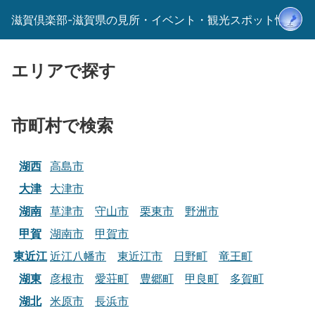
滋賀倶楽部-滋賀県の見所・イベント・観光スポット情報-
エリアで探す
市町村で検索
湖西
高島市
大津
大津市
湖南
草津市
守山市
栗東市
野洲市
甲賀
湖南市
甲賀市
東近江
近江八幡市
東近江市
日野町
竜王町
湖東
彦根市
愛荘町
豊郷町
甲良町
多賀町
湖北
米原市
長浜市