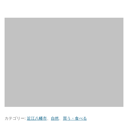
カテゴリー:
近江八幡市
、
自然
、
買う・食べる