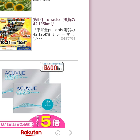
第4回 e-radio 滋賀の
42.195kmリ…
「平和堂presents 滋賀の
42.195kmリレーマラ
ソ･･･
2018/07/24