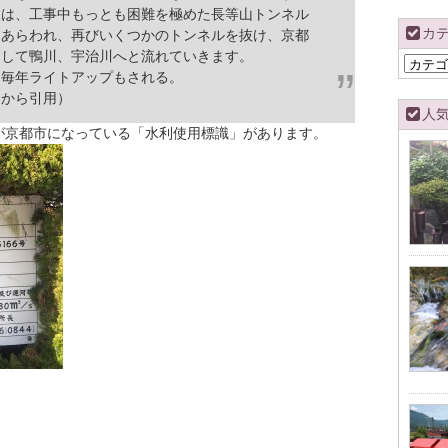
は、工事中もっとも困難を極めた長等山トンネル
カ
にあらわれ、再びいくつかのトンネルを抜け、京都
そして鴨川、宇治川へと流れていきます。
カ
毎年ライトアップもされる。
テ
ゴ
ジ
から引用）
リ
人
ー
が京都市になっている「水利使用標識」があります。