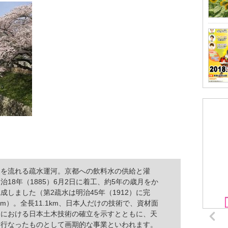
ラ
を流れる疏水運河。京都への飲料水の供給と灌
18年（1885）6月2日に着工、約5年の歳月をか
完成しました（第2疏水は明治45年（1912）に完
km）。全長11.1km、日本人だけの技術で、資材面
期における日本土木技術の確立を示すとともに、天
を行なったものとして画期的な事業といわれます。