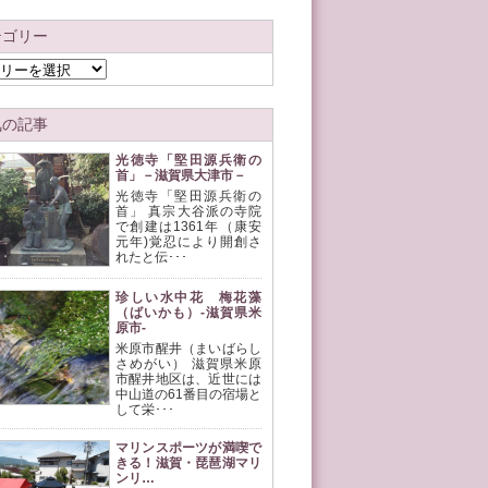
テゴリー
気の記事
光徳寺「堅田源兵衛の
首」－滋賀県大津市－
光徳寺「堅田源兵衛の
首」 真宗大谷派の寺院
で創建は1361年（康安
元年)覚忍により開創さ
れたと伝･･･
珍しい水中花 梅花藻
（ばいかも）-滋賀県米
原市-
米原市醒井（まいばらし
さめがい） 滋賀県米原
市醒井地区は、近世には
中山道の61番目の宿場と
して栄･･･
マリンスポーツが満喫で
きる！滋賀・琵琶湖マリ
ンリ…