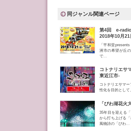
同ジャンル関連ページ
第4回 e-ra
2018年10月2
「平和堂presen
洲市の希望が丘の
で…
コトナリエサマー
東近江市-
コトナリエサマーフェス
性化を目的として
「びわ湖花火大
35年目を迎える
から打ち上げる「
風物詩の「びわ…