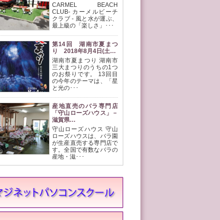
CARMEL BEACH
CLUB- カーメルビーチ
クラブ - 風と水が運ぶ、
最上級の「楽しさ」･･･
第14回 湖南市夏まつ
り 2018年8月4日(土…
湖南市夏まつり 湖南市
三大まつりのうちの1つ
のお祭りです。 13回目
の今年のテーマは、「星
と光の･･･
産地直売のバラ専門店
「守山ローズハウス」－
滋賀県…
守山ローズハウス 守山
ローズハウスは、バラ園
が生産直売する専門店で
す。全国で有数なバラの
産地・滋･･･