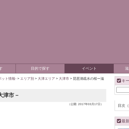
す
目的で探す
イベント
滋
ット情報-
>
エリア別
>
大津エリア
>
大津市
>
琵琶湖疏水の桜ー滋
キ
大津市－
（公開: 2017年03月17日）
目次（
最