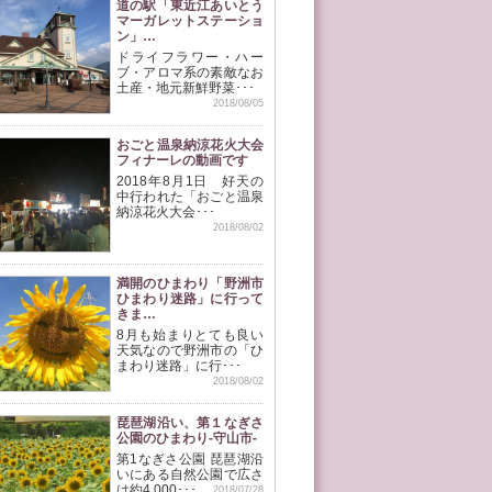
道の駅「東近江あいとう
マーガレットステーショ
ン」…
ドライフラワー・ハー
ブ・アロマ系の素敵なお
土産・地元新鮮野菜･･･
2018/08/05
おごと温泉納涼花火大会
フィナーレの動画です
2018年8月1日 好天の
中行われた「おごと温泉
納涼花火大会･･･
2018/08/02
満開のひまわり「野洲市
ひまわり迷路」に行って
きま…
8月も始まりとても良い
天気なので野洲市の「ひ
まわり迷路」に行･･･
2018/08/02
琵琶湖沿い、第１なぎさ
公園のひまわり-守山市-
第1なぎさ公園 琵琶湖沿
いにある自然公園で広さ
は約4,000･･･
2018/07/28