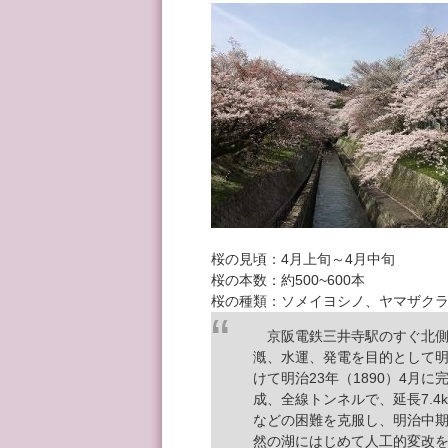
桜の見頃：4月上旬～4月中旬
桜の本数：約500~600本
桜の種類：ソメイヨシノ、ヤマザク
京阪電鉄三井寺駅のすぐ北側
漑、水運、発電を目的として明治
けて明治23年（1890）4月に
成、全線トンネルで、延長7.4
などの困難を克服し、明治中
然の湖にはじめて人工的変改